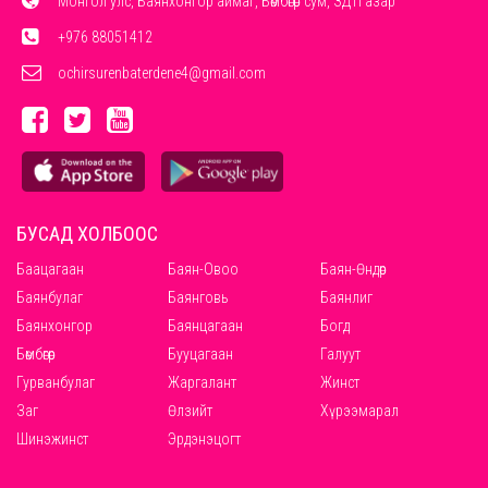
Монгол улс, Баянхонгор аймаг, Бөмбөгөр сум, ЗДТГазар
+976 88051412
ochirsurenbaterdene4@gmail.com
БУСАД ХОЛБООС
Баацагаан
Баян-Овоо
Баян-Өндөр
Баянбулаг
Баянговь
Баянлиг
Баянхонгор
Баянцагаан
Богд
Бөмбөгөр
Бууцагаан
Галуут
Гурванбулаг
Жаргалант
Жинст
Заг
Өлзийт
Хүрээмарал
Шинэжинст
Эрдэнэцогт