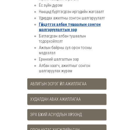
Ёс зүйн дүрэм
Нөөцөд бүртгэгдсэн иргэдийн жагсаалт
Удирдах ажилтны сонгон шалгаруулалт
Гүйцэтгэх албан тушаалын сонгон
шалгаруулалтын зар
Батлагдсан албан тушаалын
тодорхойлолт
Ажлын байрны сул орон тооны
мэдээлэл
Ерөнхий шалгалтын зар
Албан хаагч, ажилтныг сонгон
шалгаруулах журам
АВЛИГЫН ЭСРЭГ ҮЙЛ АЖИЛЛАГАА
ХУДАЛДАН АВАХ АЖИЛЛАГАА
ЭРХ БҮХИЙ АСУУДЛЫН ХҮРЭЭНД