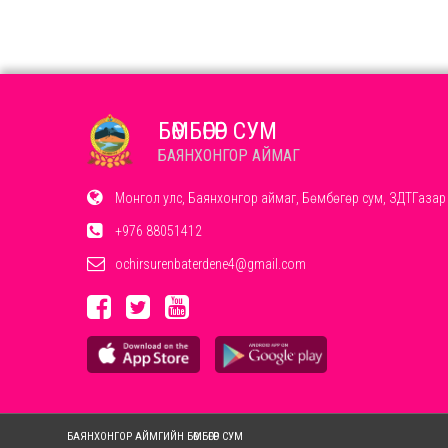
БӨМБӨГӨР СУМ
БАЯНХОНГОР АЙМАГ
Монгол улс, Баянхонгор аймаг, Бөмбөгөр сум, ЗДТГазар
+976 88051412
ochirsurenbaterdene4@gmail.com
БАЯНХОНГОР АЙМГИЙН БӨМБӨГӨР СУМ