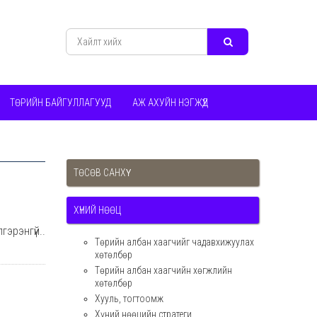
ТӨРИЙН БАЙГУЛЛАГУУД
АЖ АХУЙН НЭГЖҮҮД
ТӨСӨВ САНХҮҮ
ХҮНИЙ НӨӨЦ
гэрэнгүй..
Төрийн албан хаагчийг чадавхижуулах
хөтөлбөр
Төрийн албан хаагчийн хөгжлийн
хөтөлбөр
Хууль, тогтоомж
Хүний нөөцийн стратеги