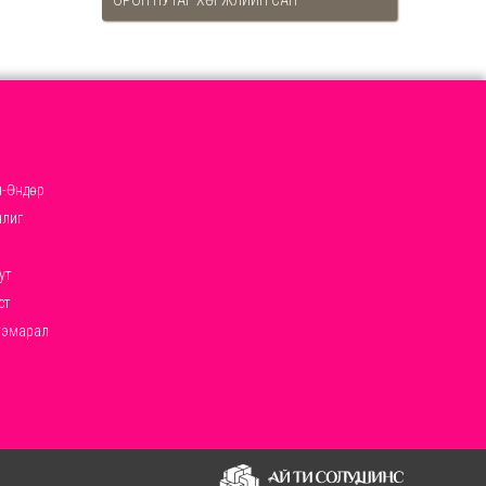
ОРОН НУТАГ ХӨГЖЛИЙН САН
-Өндөр
нлиг
ут
ст
ээмарал