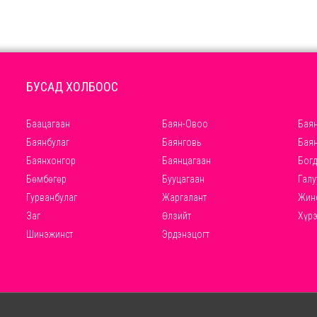
БУСАД ХОЛБООС
Баацагаан
Баян-Овоо
Баян
Баянбулаг
Баянговь
Бая
Баянхонгор
Баянцагаан
Богд
Бөмбөгөр
Бууцагаан
Галу
Гурванбулаг
Жаргалант
Жин
Заг
Өлзийт
Хүр
Шинэжинст
Эрдэнэцогт