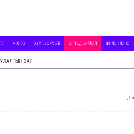
ГА
МЭДЭЭ
ХУУЛЬ ЭРХ ЗҮЙ
ИЛ ТОД БАЙДАЛ
ШИЛЭН ДАНС
УУЛАЛТЫН ЗАР
Дэл