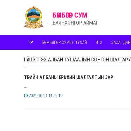
БӨМБӨГӨР СУМ
БАЯНХОНГОР АЙМАГ
НҮҮР
БӨМБӨГӨР СУМЫН ТУХАЙ
ИТХ
ЗАСАГ ДАР
ГҮЙЦЭТГЭХ АЛБАН ТУШААЛЫН СОНГОН ШАЛГАР
ТӨРИЙН АЛБАНЫ ЕРӨНХИЙ ШАЛГАЛТЫН ЗАР
...
2024-10-21 14:52:19