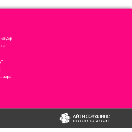
-Өндөр
нлиг
ут
ст
ээмарал