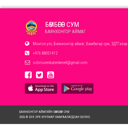
БӨМБӨГӨР СУМ
БАЯНХОНГОР АЙМАГ
Монгол улс, Баянхонгор аймаг, Бөмбөгөр сум, ЗДТГазар
+976 88051412
ochirsurenbaterdene4@gmail.com
БАЯНХОНГОР АЙМГИЙН БӨМБӨГӨР СУМ
2026 © БҮХ ЭРХ ХУУЛИАР ХАМГААЛАГДСАН БОЛНО.