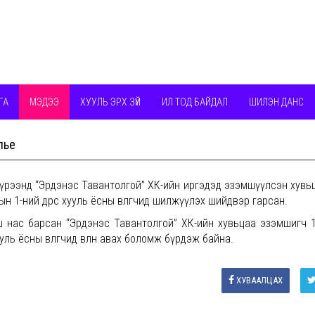
ГА
МЭДЭЭ
ХУУЛЬ ЭРХ ЗҮЙ
ИЛ ТОД БАЙДАЛ
ШИЛЭН ДАНС
лье
 хүрээнд “Эрдэнэс Тавантолгой” ХК-ийн иргэдэд эзэмшүүлсэн хувьц
 1-ний өдрөөс хууль ёсны өвлөгчид шилжүүлэх шийдвэр гарсан.
ойш нас барсан “Эрдэнэс Тавантолгой” ХК-ийн хувьцаа эзэмшигч 
уль ёсны өвлөгчид өвлөн авах боломж бүрдэж байна.
ХУВААЛЦАХ