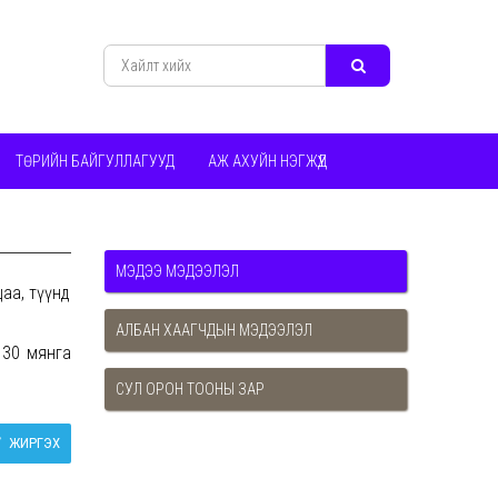
ТӨРИЙН БАЙГУЛЛАГУУД
АЖ АХУЙН НЭГЖҮҮД
МЭДЭЭ МЭДЭЭЛЭЛ
аа, түүнд
АЛБАН ХААГЧДЫН МЭДЭЭЛЭЛ
130 мянга
СУЛ ОРОН ТООНЫ ЗАР
ЖИРГЭХ