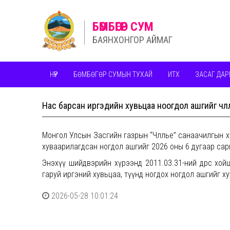
БӨМБӨГӨР СУМ
БАЯНХОНГОР АЙМАГ
НҮҮР
БӨМБӨГӨР СУМЫН ТУХАЙ
ИТХ
ЗАСАГ ДАР
Нас барсан иргэдийн хувьцаа ноогдол ашгийг чөлөө
Монгол Улсын Засгийн газрын “Чөлөөлье” санаачилгын
хуваарилагдсан ногдол ашгийг 2026 оны 6 дугаар сарын
Энэхүү шийдвэрийн хүрээнд 2011.03.31-ний өдрөөс х
гаруй иргэний хувьцаа, түүнд ногдох ногдол ашгийг ху
2026-05-28 10:01:24