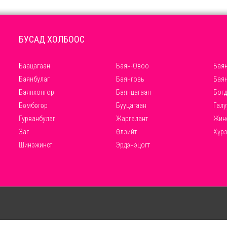
БУСАД ХОЛБООС
Баацагаан
Баян-Овоо
Баян
Баянбулаг
Баянговь
Бая
Баянхонгор
Баянцагаан
Богд
Бөмбөгөр
Бууцагаан
Галу
Гурванбулаг
Жаргалант
Жин
Заг
Өлзийт
Хүр
Шинэжинст
Эрдэнэцогт