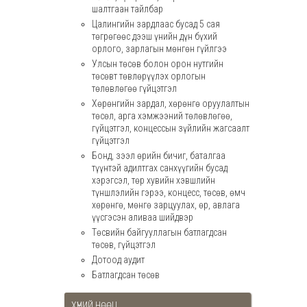
шалтгаан тайлбар
Цалингийн зардлаас бусад 5 сая
төгрөгөөс дээш үнийн дүн бүхий
орлого, зарлагын мөнгөн гүйлгээ
Улсын төсөв болон орон нутгийн
төсөвт төвлөрүүлэх орлогын
төлөвлөгөө гүйцэтгэл
Хөрөнгийн зардал, хөрөнгө оруулалтын
төсөл, арга хэмжээний төлөвлөгөө,
гүйцэтгэл, концессын зүйлийн жагсаалт
гүйцэтгэл
Бонд, зээл өрийн бичиг, баталгаа
түүнтэй адилтгах санхүүгийн бусад
хэрэгсэл, төр хувийн хэвшлийн
түншлэлийн гэрээ, концесс, төсөв, өмч
хөрөнгө, мөнгө зарцуулах, өр, авлага
үүсгэсэн аливаа шийдвэр
Төсвийн байгууллагын батлагдсан
төсөв, гүйцэтгэл
Дотоод аудит
Батлагдсан төсөв
ХҮНИЙ НӨӨЦ