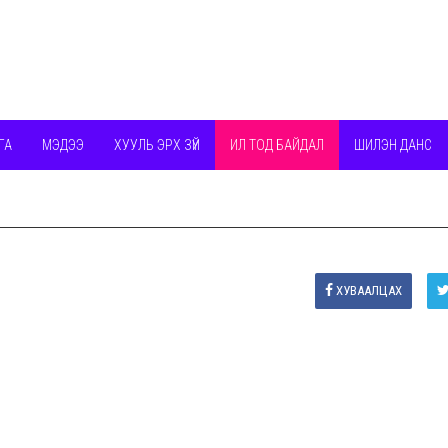
ГА
МЭДЭЭ
ХУУЛЬ ЭРХ ЗҮЙ
ИЛ ТОД БАЙДАЛ
ШИЛЭН ДАНС
ХУВААЛЦАХ