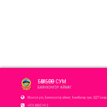
БӨМБӨГӨР СУМ
БАЯНХОНГОР АЙМАГ
Монгол улс, Баянхонгор аймаг, Бөмбөгөр сум, ЗДТГазар
+976 88051412