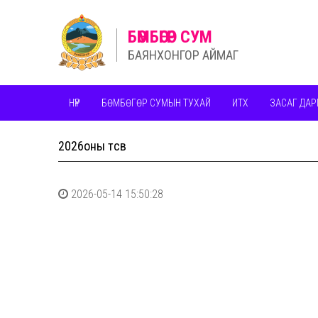
БӨМБӨГӨР СУМ
БАЯНХОНГОР АЙМАГ
НҮҮР
БӨМБӨГӨР СУМЫН ТУХАЙ
ИТХ
ЗАСАГ ДАР
2026оны төсөв
2026-05-14 15:50:28