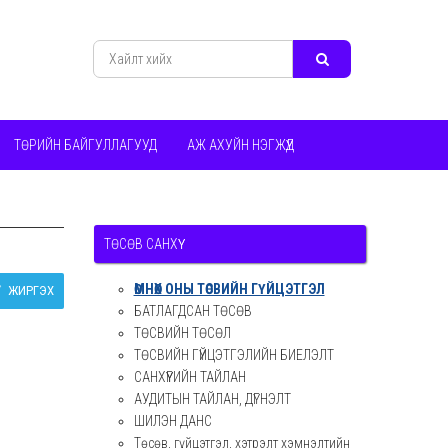
ТӨРИЙН БАЙГУЛЛАГУУД
АЖ АХУЙН НЭГЖҮҮД
ТӨСӨВ САНХҮҮ
ӨМНӨХ ОНЫ ТӨСВИЙН ГҮЙЦЭТГЭЛ
ЖИРГЭХ
БАТЛАГДСАН ТӨСӨВ
ТӨСВИЙН ТӨСӨЛ
ТӨСВИЙН ГҮЙЦЭТГЭЛИЙН БИЕЛЭЛТ
САНХҮҮГИЙН ТАЙЛАН
АУДИТЫН ТАЙЛАН, ДҮГНЭЛТ
ШИЛЭН ДАНС
Төсөв, гүйцэтгэл, хэтрэлт хэмнэлтийн