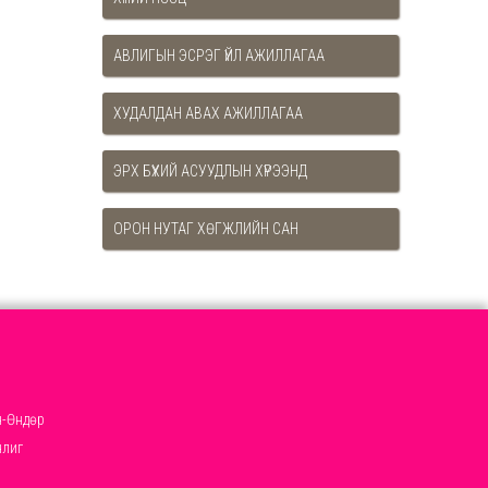
АВЛИГЫН ЭСРЭГ ҮЙЛ АЖИЛЛАГАА
ХУДАЛДАН АВАХ АЖИЛЛАГАА
ЭРХ БҮХИЙ АСУУДЛЫН ХҮРЭЭНД
ОРОН НУТАГ ХӨГЖЛИЙН САН
-Өндөр
нлиг