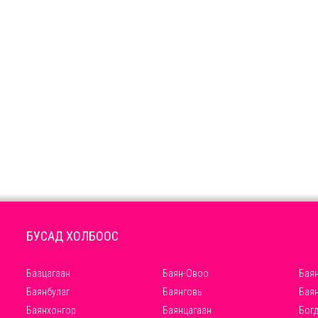
БУСАД ХОЛБООС
Баацагаан
Баян-Овоо
Баян
Баянбулаг
Баянговь
Бая
Баянхонгор
Баянцагаан
Богд